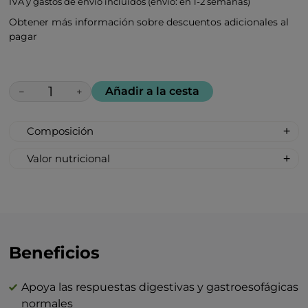
IVA y gastos de envío incluídos (envío: en 1-2 semanas)
Obtener más información sobre descuentos adicionales al
pagar
Añadir a la cesta
−
+
Composición
100% todo natural, no sintético: Melaza,
Valor nutricional
Azúcar de remolacha, Aceite de menta
Tamaño de la porción: 1 pastilla
(para saborizar).
Calorías: 6
Grasa: 0 g
Carbohidratos: 2 g
Azúcar total: 1 g
Beneficios
Proteína: 0 g
Sal 0: g
Apoya las respuestas digestivas y gastroesofágicas
normales