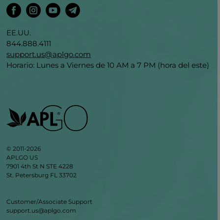
EE.UU.
844.888.4111
support.us@aplgo.com
Horario: Lunes a Viernes de 10 AM a 7 PM (hora del este)
© 2011-2026
APLGO US
7901 4th St N STE 4228
St. Petersburg FL 33702
Customer/Associate Support
support.us@aplgo.com