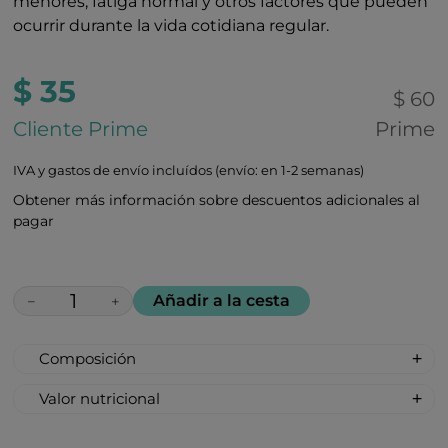
menores, fatiga normal y otros factores que pueden
ocurrir durante la vida cotidiana regular.
$ 35
$ 60
Cliente Prime
Prime
IVA y gastos de envío incluídos (envío: en 1-2 semanas)
Obtener más información sobre descuentos adicionales al
pagar
Añadir a la cesta
−
+
Composición
100% todo natural, no sintético: Melaza,
Valor nutricional
Azúcar de remolacha, Ácido cítrico, Cereza
Tamaño de la porción: 1 pastilla
(sabor natural), Extracto de uva (para