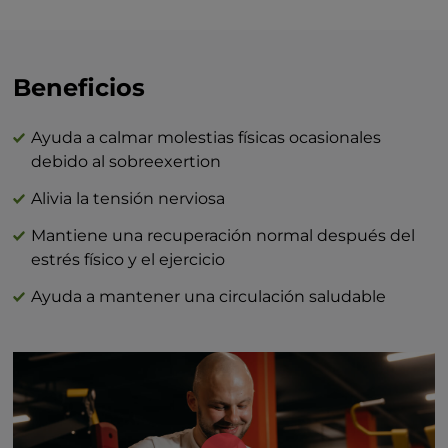
Calorías: 6
color).
Grasa: 0 g
Carbohidratos: 2 g
Azúcar total: 1 g
Beneficios
Proteína: 0 g
Sal 0: g
Ayuda a calmar molestias físicas ocasionales
debido al sobreexertion
Alivia la tensión nerviosa
Mantiene una recuperación normal después del
estrés físico y el ejercicio
Ayuda a mantener una circulación saludable