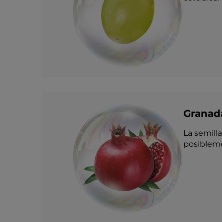
Granad
La semill
posibleme