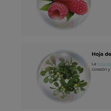
Hoja d
La
hoja d
corazón y 