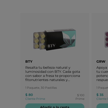
BTY
GRW
Resalta tu belleza natural y
Apoya 
luminosidad con BTY. Cada gota
tu cu
con sabor a fresa te proporciona
potenc
fitonutrientes naturales y
respue
nutritivos que respaldan la salud
inmuno
de la piel y el cabello.
1 Paquete, 30 Pastillas
ambien
1 Paquet
conjun
$ 80
$ 35
$ 100
mucho 
Cliente Prime
Prime
Cliente
respal
inmuno
Añadir a la cesta