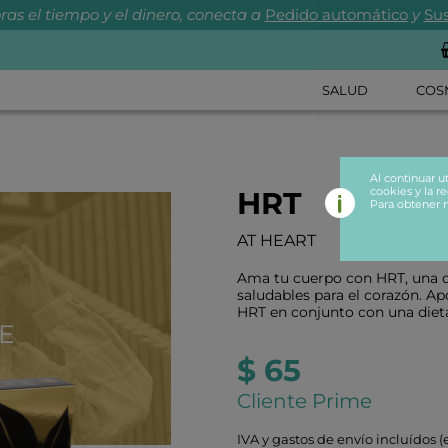
ras el tiempo y el dinero, conecta a
Pedido automático
y
Sus
SALUD
COS
Al continuar u
cookies y la re
HRT
Para obtener 
AT HEART
Ama tu cuerpo con HRT, una de
saludables para el corazón. Ap
HRT en conjunto con una dieta,
E
$ 65
Cliente Prime
IVA y gastos de envío incluídos (