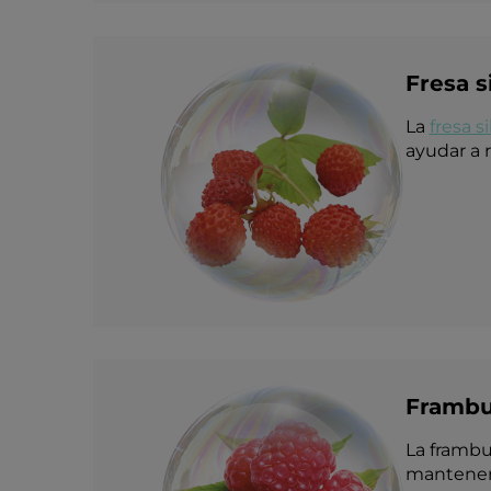
Fresa s
La
fresa s
ayudar a r
Framb
La frambu
mantener 