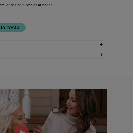
cuentos adicionales al pagar
 la cesta
 sintético: Melaza, Azúcar de remolacha,
sa (sabor natural), Extracto de uva (para
1 pastilla