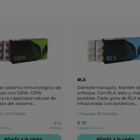
RLX
el sistema inmunológico de
Siéntete tranquilo. Mantén el
erpo con GRW. GRW
enfoque. Con RLX, esto y má
ia la capacidad natural de
posibles. Cada gota de RLX e
sta del sistema
infusionada con botánicos
lógico ante desafíos
nutritivos para ayudar a tu 
tales. Cuando se utiliza en
e, 30 Pastillas
a sentirse tranquilo y manten
1 Paquete, 30 Pastillas
to con una dieta saludable,
enfoque y la claridad mental
$ 35
$ 60
descanso y ejercicio, GRW
incluso en momentos estres
 Prime
Prime
Cliente Prime
da la respuesta
lógica natural con un
Añadir a la cesta
Añadir a la cesta