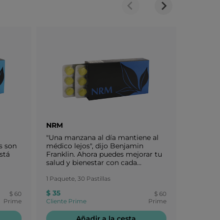
NRM
ALT
"Una manzana al día mantiene al
Respira 
s son
médico lejos", dijo Benjamin
la respi
stá
Franklin. Ahora puedes mejorar tu
las defe
salud y bienestar con cada
contra i
cuerpo
deliciosa pastilla NRM sabor
partícul
er el
manzana. Apoya la vitalidad
1 Paquete, 30 Pastillas
interferi
1 Paquete,
,
general y la salud, con énfasis en
regular.
$ 35
$ 65
$ 60
$ 60
antes.
mejorar el equilibrio metabólico.
Prime
Cliente Prime
Prime
Cliente P
Añadir a la cesta