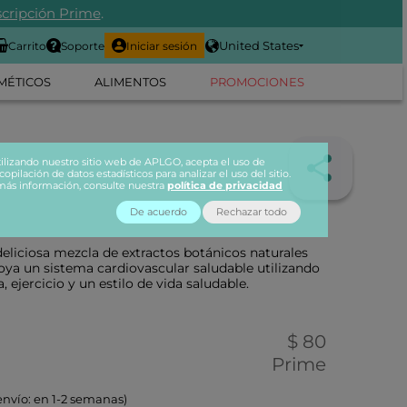
cripción Prime
.
United States
Carrito
Soporte
Iniciar sesión
MÉTICOS
ALIMENTOS
PROMOCIONES
tilizando nuestro sitio web de APLGO, acepta el uso de
copilación de datos estadísticos para analizar el uso del sitio.
más información, consulte nuestra
política de privacidad
De acuerdo
Rechazar todo
liciosa mezcla de extractos botánicos naturales
oya un sistema cardiovascular saludable utilizando
 ejercicio y un estilo de vida saludable.
$ 80
Prime
envío: en 1-2 semanas)