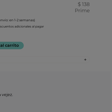
$ 138
Prime
envío: en 1-2 semanas)
cuentos adicionales al pagar
al carrito
tipo I y III (Peptan® – bovino) 5.000 mg
etano) 3000 mg
na 2KCl 1.500 mg
na sódica 1.000 mg
del cual calcio) 300 mg (120 mg)
 % de ácidos boswélicos) 200 mg
a vejez.
00 mg
00 % DV*)
 desnaturalizar (Lonza®) 40 mg
% NRV*)