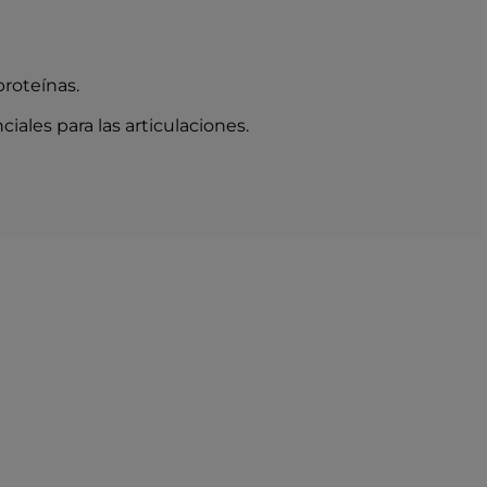
esio 180 mg (altamente biodisponible)
encia de nutrientes según LMIV
rácticas, ideales para llevar de viaje o en
proteínas.
ales para las articulaciones.