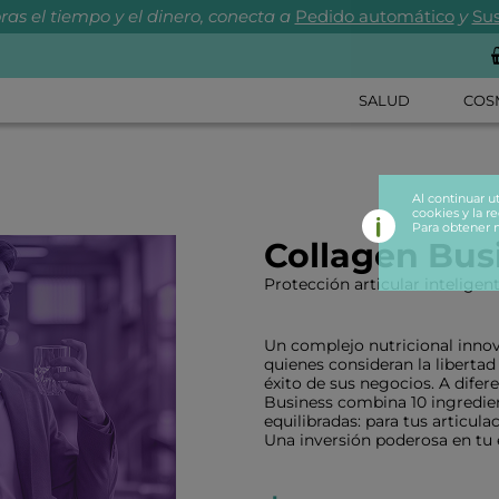
ras el tiempo y el dinero, conecta a
Pedido automático
y
Sus
SALUD
COS
Al continuar u
cookies y la re
Para obtener 
Collagen Bus
Protección articular inteligen
Un complejo nutricional innov
quienes consideran la liberta
éxito de sus negocios. A difer
Business combina 10 ingredie
equilibradas: para tus articula
Una inversión poderosa en tu e