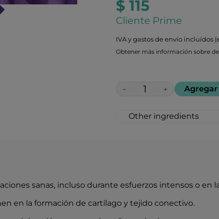
$ 115
Cliente Prime
IVA y gastos de envío incluídos (
Obtener más información sobre des
Agregar 
−
+
Other ingredients
Colágeno hidrolizado 
MSM (metilsulfonilm
Sulfato de glucosami
Sulfato de condroiti
Carbonato de calcio (
Boswellia serrata (65
ciones sanas, incluso durante esfuerzos intensos o en l
Ácido hialurónico 2
Vitamina C: 80 mg (1
en en la formación de cartílago y tejido conectivo.
Colágeno tipo II, sin
Vitamina D3 2μg (40