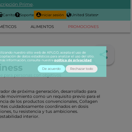
cripción Prime
.
United States
Carrito
Soporte
Iniciar sesión
MÉTICOS
ALIMENTOS
PROMOCIONES
tilizando nuestro sitio web de APLGO, acepta el uso de
copilación de datos estadísticos para analizar el uso del sitio.
más información, consulte nuestra
política de privacidad
iness
De acuerdo
Rechazar todo
te para personas con objetivos
ador de próxima generación, desarrollado para
d de movimiento como un requisito previo para el
encia de los productos convencionales, Collagen
ntes cuidadosamente coordinados en dosis
ciones, tu resistencia y tus ambiciones.
stabilidad interior.