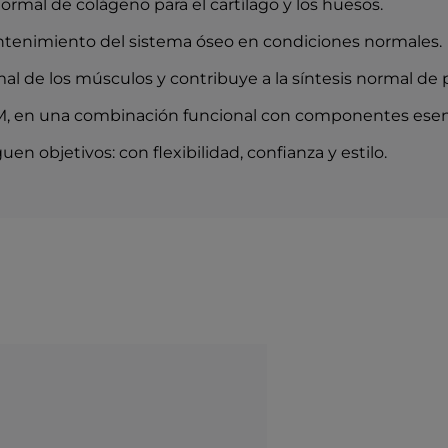
ormal de colágeno para el cartílago y los huesos.
Bisglicinato de magn
*VRN: Valor de refer
antenimiento del sistema óseo en condiciones normales.
Formato: 10 barritas p
la oficina.
l de los músculos y contribuye a la síntesis normal de 
SM, en una combinación funcional con componentes esenci
en objetivos: con flexibilidad, confianza y estilo.