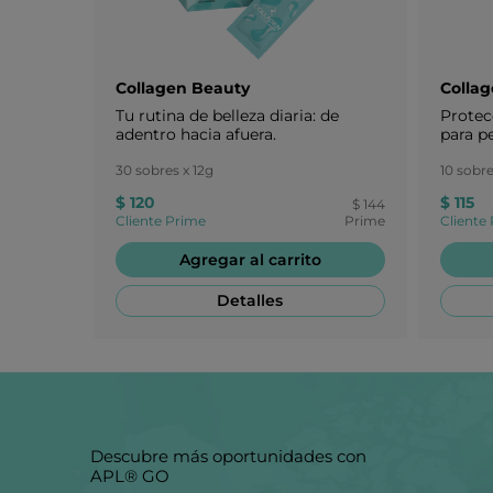
Collagen Beauty
Collag
Tu rutina de belleza diaria: de
Protecc
adentro hacia afuera.
para p
30 sobres x 12g
10 sobre
$ 120
$ 115
$ 144
Cliente Prime
Prime
Cliente
Agregar al carrito
Detalles
Descubre más oportunidades con
APL® GO